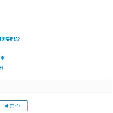
目需要审核？
报率
新）
赞
(0)