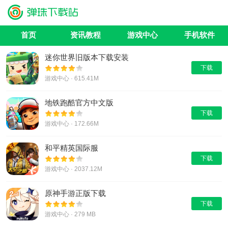
首页
资讯教程
游戏中心
手机软件
迷你世界旧版本下载安装
下载
游戏中心 · 615.41M
地铁跑酷官方中文版
下载
游戏中心 · 172.66M
和平精英国际服
下载
游戏中心 · 2037.12M
原神手游正版下载
下载
游戏中心 · 279 MB