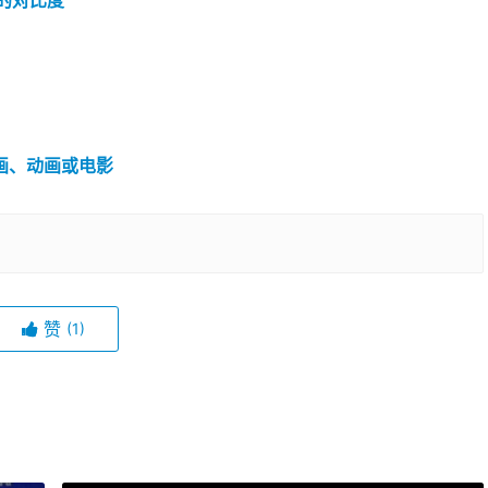
的对比度
拼贴画、动画或电影
赞
(1)