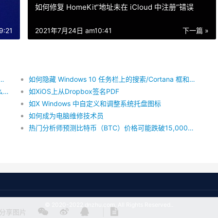
如何修复 HomeKit“地址未在 iCloud 中注册”错误
:21
2021年7月24日 am10:41
下一篇 »
e CarPlay，它是否比仅在车内使用手机更好？
如何隐藏 Windows 10 任务栏上的搜索/Cortana 框和任务视图按钮
“受信任的设备”如X Windows 10 上工作（以及为什么您不再需要“信任这台 PC”）
如XiOS上从Dropbox签名PDF
如X Windows 中自定义和调整系统托盘图标
如何成为电脑维修技术员
热门分析师预测比特币（BTC）价格可能跌破15,000美元
© 2020-2022 dnzhu.com. All Rights Reserved..
分享图片