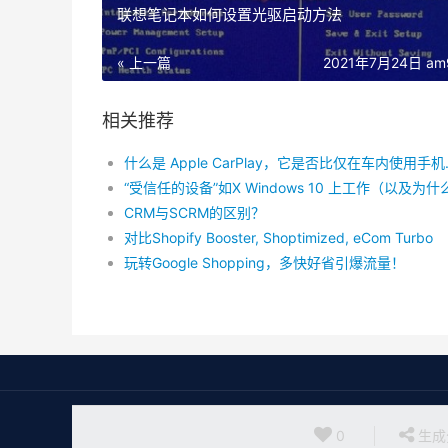
联想笔记本如何设置光驱启动方法
« 上一篇
2021年7月24日 am9
相关推荐
什么是 Appl
CRM与SCRM的区别？
对比Shopify Booster, Shoptimized, eCom Turbo
玩转Gооgle Shopping，多快好省引爆流量！
0
生成