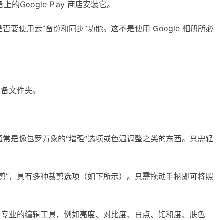
备上的Gооgle Play 商店安装它。
要使用云“备份和同步”功能。这不是使用 Gооgle 相册所必
设备文件夹。
常是像包罗万象的“增强”选项或色温调整之类的东西。只需轻
剪”，具有多种裁剪选项（如下所示）。只需拖动手柄即可将照
专业的编辑工具，例如亮度、对比度、白点​​、饱和度、肤色