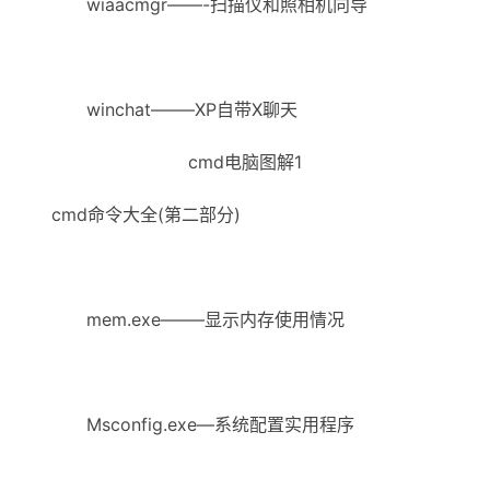
wiaacmgr——-扫描仪和照相机向导
winchat——–XP自带X聊天
cmd电脑图解1
cmd命令大全(第二部分)
mem.exe——–显示内存使用情况
Msconfig.exe—系统配置实用程序