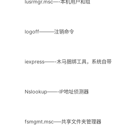
lusrmgr.msc—-本机用户和组
logoff———注销命令
iexpress——-木马捆绑工具，系统自带
Nslookup——-IP地址侦测器
fsmgmt.msc—–共享文件夹管理器