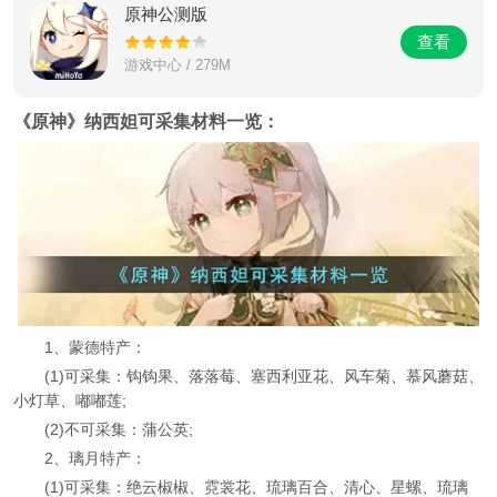
原神公测版
查看
游戏中心 / 279M
《原神》纳西妲可采集材料一览：
1、蒙德特产：
(1)可采集：钩钩果、落落莓、塞西利亚花、风车菊、慕风蘑菇、
小灯草、嘟嘟莲;
(2)不可采集：蒲公英;
2、璃月特产：
(1)可采集：绝云椒椒、霓裳花、琉璃百合、清心、星螺、琉璃