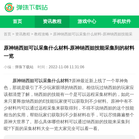
首页
资讯教程
游戏中心
手机软件
首页
>
资讯教程
>
教程攻略
> 原神纳西妲可以采集什么材料-原神纳西妲技能采
集到的材料一览
原神纳西妲可以采集什么材料-原神纳西妲技能采集到的材料
一览
小编：
弹珠下载站
时间：
2022-11-08 11:31:06
原神纳西妲可以采集什么材料?
原神最近新上线了一个草神角
色，那就是吸引了不少玩家眼球的纳西妲。相信玩过纳西妲的玩家应
该都清楚了解，纳西妲的技能有一个是可以远程采集材料的，如此一
来只要释放纳西妲的E技能玩家便可以获取到不少材料。原神中有不
少材料均可以通过远程采集来获取得到，不得不说纳西妲的这个技能
相当的实用，帮助玩家们获取到不少新材料在手，可以尽情薅遍整个
原神大世界了。那么具体哪些材料可以通过纳西妲的技能来采集到
呢?下面的采集材料大全一览大家完全可以看一看。