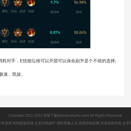
耗对手，E技能位移可以开团可以保命副升是个不错的选择;
极速、凯旋。
Copyright 2021-2022 弹珠下载站(www.dnzhu.com) All Rights Reserved.
良游戏 拒绝盗版游戏 注意自我保护 谨防受骗上当 适度游戏益脑 沉迷游戏伤身 合理