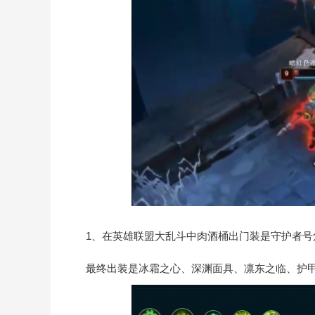
1、在英雄联盟大乱斗中肉酒桶出门装是守护者号
最终出装是冰霜之心、深渊面具、凛东之临、护甲