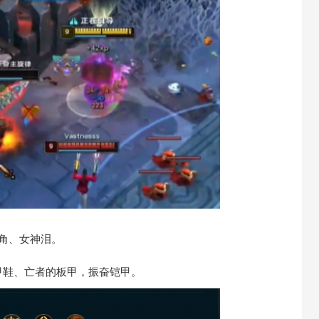
角、女神泪。
鞋、亡者的板甲，振奋铠甲。