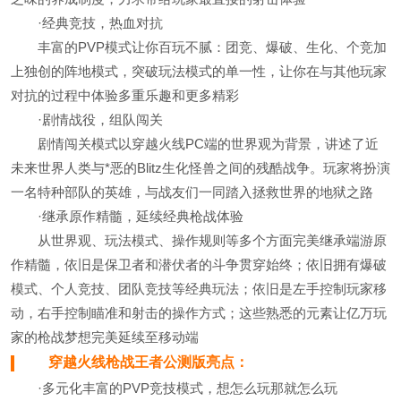
·经典竞技，热血对抗
丰富的PVP模式让你百玩不腻：团竞、爆破、生化、个竞加
上独创的阵地模式，突破玩法模式的单一性，让你在与其他玩家
对抗的过程中体验多重乐趣和更多精彩
·剧情战役，组队闯关
剧情闯关模式以穿越火线PC端的世界观为背景，讲述了近
未来世界人类与*恶的Blitz生化怪兽之间的残酷战争。玩家将扮演
一名特种部队的英雄，与战友们一同踏入拯救世界的地狱之路
·继承原作精髓，延续经典枪战体验
从世界观、玩法模式、操作规则等多个方面完美继承端游原
作精髓，依旧是保卫者和潜伏者的斗争贯穿始终；依旧拥有爆破
模式、个人竞技、团队竞技等经典玩法；依旧是左手控制玩家移
动，右手控制瞄准和射击的操作方式；这些熟悉的元素让亿万玩
家的枪战梦想完美延续至移动端
穿越火线枪战王者公测版亮点：
·多元化丰富的PVP竞技模式，想怎么玩那就怎么玩