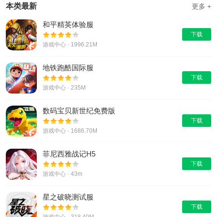
本类最新
更多 +
和平精英体验服
下载
游戏中心 · 1996.21M
地铁跑酷国际服
下载
游戏中心 · 235M
数码宝贝新世纪免费版
下载
游戏中心 · 1686.70M
菲尼西雅战记H5
下载
游戏中心 · 43m
星之破晓测试服
下载