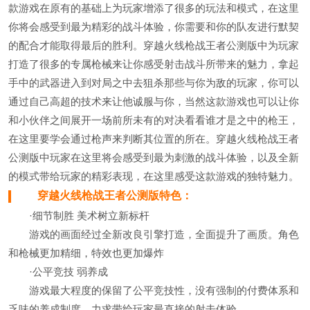
款游戏在原有的基础上为玩家增添了很多的玩法和模式，在这里
你将会感受到最为精彩的战斗体验，你需要和你的队友进行默契
的配合才能取得最后的胜利。穿越火线枪战王者公测版中为玩家
打造了很多的专属枪械来让你感受射击战斗所带来的魅力，拿起
手中的武器进入到对局之中去狙杀那些与你为敌的玩家，你可以
通过自己高超的技术来让他诚服与你，当然这款游戏也可以让你
和小伙伴之间展开一场前所未有的对决看看谁才是之中的枪王，
在这里要学会通过枪声来判断其位置的所在。穿越火线枪战王者
公测版中玩家在这里将会感受到最为刺激的战斗体验，以及全新
的模式带给玩家的精彩表现，在这里感受这款游戏的独特魅力。
穿越火线枪战王者公测版特色：
·细节制胜 美术树立新标杆
游戏的画面经过全新改良引擎打造，全面提升了画质。角色
和枪械更加精细，特效也更加爆炸
·公平竞技 弱养成
游戏最大程度的保留了公平竞技性，没有强制的付费体系和
乏味的养成制度，力求带给玩家最直接的射击体验