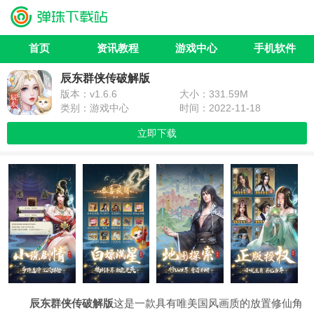
首页
资讯教程
游戏中心
手机软件
辰东群侠传破解版
版本：v1.6.6
大小：331.59M
类别：游戏中心
时间：2022-11-18
立即下载
辰东群侠传破解版
这是一款具有唯美国风画质的放置修仙角