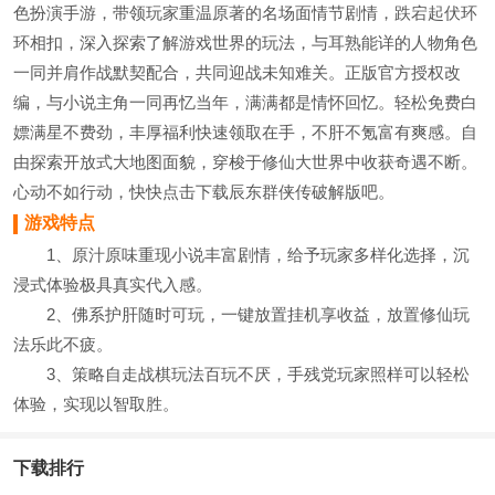
色扮演手游，带领玩家重温原著的名场面情节剧情，跌宕起伏环
环相扣，深入探索了解游戏世界的玩法，与耳熟能详的人物角色
一同并肩作战默契配合，共同迎战未知难关。正版官方授权改
编，与小说主角一同再忆当年，满满都是情怀回忆。轻松免费白
嫖满星不费劲，丰厚福利快速领取在手，不肝不氪富有爽感。自
由探索开放式大地图面貌，穿梭于修仙大世界中收获奇遇不断。
心动不如行动，快快点击下载辰东群侠传破解版吧。
游戏特点
1、原汁原味重现小说丰富剧情，给予玩家多样化选择，沉
浸式体验极具真实代入感。
2、佛系护肝随时可玩，一键放置挂机享收益，放置修仙玩
法乐此不疲。
3、策略自走战棋玩法百玩不厌，手残党玩家照样可以轻松
体验，实现以智取胜。
下载排行