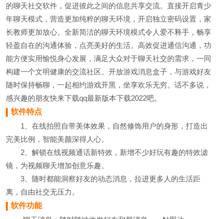
的聊天社交软件，促进彼此之间的信息共享交流。直接开启青少
年聊天模式，营造更加纯粹的聊天环境，开启独立密码设置，家
长教师更加放心。全新简洁的聊天环境模式令人爱不释手，畅享
轻盈自在的沟通体验，点亮美好的生活。高效促进通信沟通，功
能方便实用愉悦身心发展，满足大众对于聊天社交的需求，一同
构建一个文明健康的交流社区。开放游戏消息盒子，与游戏好友
随时保持畅聊，一起相约游戏开黑，坐享欢乐无穷。话不多说，
感兴趣的朋友快来下载qq最新版本下载2022吧。
软件特点
1、在线拍照自带美体效果，自然修饰用户的身形，打造出
完美比例，智能美颜深得人心。
2、解锁在线视频通话新特效，新增不少好玩有趣的特效滤
镜，为视频聊天增加创意乐趣。
3、随时都能洞察好友的动态消息，拉进更多人的生活距
离，自由社交无压力。
软件功能