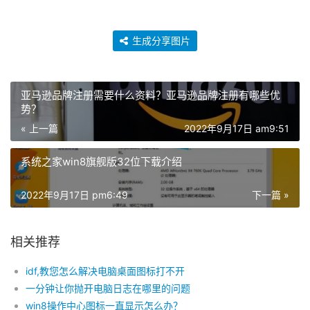
生成分享图片
亚马逊品牌注册需要什么资料？亚马逊品牌注册有哪些优
势？
« 上一篇
2022年9月17日 am9:51
系统之家win8旗舰版32位下载介绍
2022年9月17日 pm6:49
下一篇 »
相关推荐
idf,教您怎么解决电脑桌面图标打不开
一分钟让你抛开电脑日志在哪里的问题
win8操作中心图标一直显示怎么办？