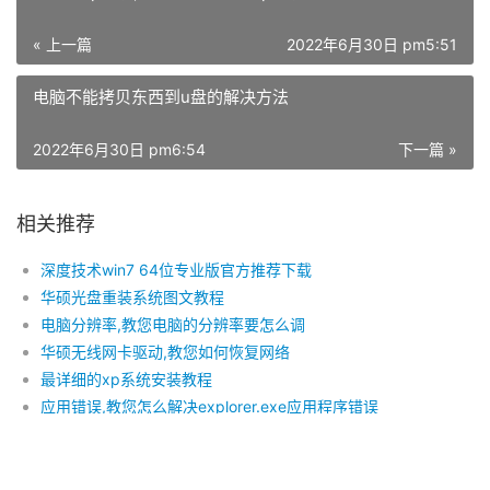
« 上一篇
2022年6月30日 pm5:51
电脑不能拷贝东西到u盘的解决方法
2022年6月30日 pm6:54
下一篇 »
相关推荐
深度技术win7 64位专业版官方推荐下载
华硕光盘重装系统图文教程
电脑分辨率,教您电脑的分辨率要怎么调
华硕无线网卡驱动,教您如何恢复网络
最详细的xp系统安装教程
应用错误,教您怎么解决explorer.exe应用程序错误
最简单一键重装win7系统32方法
64位 win7和win8哪个好？看看盖茨怎么说
系统之家windows7 64位特别版推荐下载