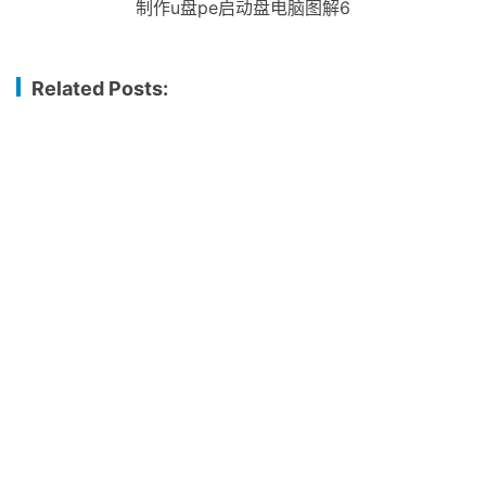
制作u盘pe启动盘电脑图解6
Related Posts:
为你解答制作u盘pe启动盘步骤
笔者教你硬盘安装win7旗舰版的方法
怎么用u盘装系统,教您怎么用u盘装系统
教你怎样把win10系统重装成win7
win10系统管理员权限删除图文详解
原创文章，作者：dnzhu，如若转载，请注明出处：
赞
(0)