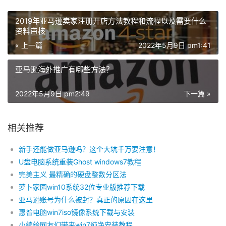
2019年亚马逊卖家注册开店方法教程和流程以及需要什么
资料审核
« 上一篇
2022年5月9日 pm1:41
亚马逊海外推广有哪些方法？
2022年5月9日 pm2:49
下一篇 »
相关推荐
新手还能做亚马逊吗？这个大坑千万要注意！
U盘电脑系统重装Ghost windows7教程
完美主义 最精确的硬盘整数分区法
萝卜家园win10系统32位专业版推荐下载
亚马逊账号为什么被封？真正的原因在这里
惠普电脑win7iso镜像系统下载与安装
小编给网友们带来win7纯净安装教程