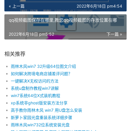
« 上一篇
2022年6月18日 pm4:54
qq视频截图保存在哪里,教您qq视频截图的存放位置在哪
2022年6月18日 pm5:52
下一篇 »
相关推荐
雨林木风win7 32升级64位图文介绍
如何解决跨境电商店铺差评问题？
一键解决X无权访问的方法
系统u盘制作教程win7讲解
win7系统64位X式装机教程
xp系统非ghost版安装方法分享
高手教你雨林木风 win7 用U盘怎么安装
新萝卜家园光盘重装系统详细步骤
雨林木风win732位系统安装光盘