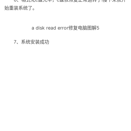
a disk read error电脑图解3
5、以上没修复好我们就要格式化C盘安装系统了。右
击C盘，选择“格式化”，选择文件系统为“NTFS”格式，勾选
“快速格式化”
开机a disk read error 电脑图解4
6、格式化c盘完毕，c盘就恢复正常运转了!接下来就开
始重装系统了。