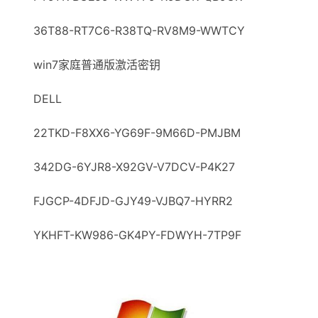
36T88-RT7C6-R38TQ-RV8M9-WWTCY
win7家庭普通版激活密钥
DELL
22TKD-F8XX6-YG69F-9M66D-PMJBM
342DG-6YJR8-X92GV-V7DCV-P4K27
FJGCP-4DFJD-GJY49-VJBQ7-HYRR2
YKHFT-KW986-GK4РY-FDWYH-7TP9F