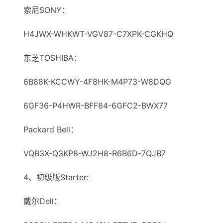
索尼SONY：
H4JWX-WHKWT-VGV87-C7XPK-CGKHQ
东芝TOSHIBA：
6B88K-KCCWY-4F8HK-M4Р73-W8DQG
6GF36-P4HWR-BFF84-6GFC2-BWX77
Packard Bell：
VQB3X-Q3KP8-WJ2H8-R6B6D-7QJB7
4、初级版Starter:
戴尔Dell：