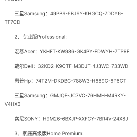
三星Samsung：49PB6-6ВJ6Y-KHGCQ-7DDY6-
TF7CD
2、专业版Professional:
宏碁Acer：YKHFT-KW986-GK4РY-FDWYH-7TP9F
戴尔Dell：32KD2-K9CTF-M3DJT-4J3WC-733WD
惠普Hp：74T2M-DKDBC-788W3-H689G-6P6GT
三星Samsung：GMJQF-JC7VC-76HMH-M4RKY-
V4HX6
索尼SONY：H9M26-6BΧJP-XXFCY-7BR4V-24X8J
3、家庭高级版Home Premium: