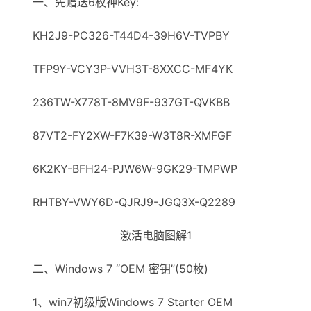
一、先赠送6枚神Key:
KH2J9-PC326-T44D4-39H6V-TVPBY
TFP9Y-VCY3Р-VVH3T-8XXCC-MF4YK
236ТW-X778T-8MV9F-937GT-QVKBB
87VT2-FY2XW-F7K39-W3T8R-XMFGF
6K2KY-BFH24-PJW6W-9GK29-TMPWP
RHTBY-VWY6D-QJRJ9-JGQ3X-Q2289
激活电脑图解1
二、Windows 7 “OEM 密钥”(50枚)
1、win7初级版Windows 7 Starter OEM