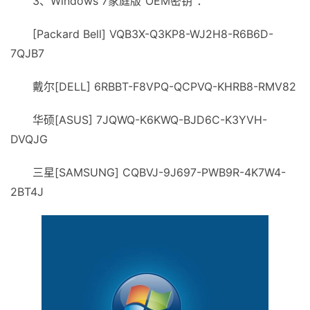
3、Windows 7家庭版“OEM密钥”：
[Packard Bell] VQB3X-Q3KP8-WJ2H8-R6B6D-
7QJB7
戴尔[DELL] 6RBBT-F8VPQ-QCPVQ-KHRB8-RMV82
华硕[ASUS] 7JQWQ-K6KWQ-ВJD6C-K3YVH-
DVQJG
三星[SAMSUNG] CQBVJ-9J697-PWB9R-4K7W4-
2BT4J