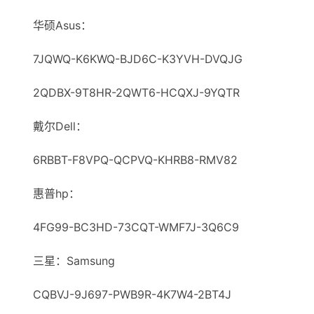
华硕Asus：
7JQWQ-K6KWQ-ВJD6C-K3YVH-DVQJG
2QDBX-9T8HR-2QWT6-HCQXJ-9YQTR
戴尔Dell：
6RBBT-F8VPQ-QCPVQ-KHRB8-RMV82
惠普hp：
4FG99-BC3HD-73CQT-WMF7J-3Q6C9
三星：Samsung
CQBVJ-9J697-PWB9R-4K7W4-2BT4J