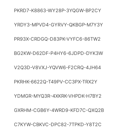
PKRD7-K8863-WY28P-3YQGW-BP2CY
YRDY3-MPVD4-GYRVY-QKBGP-M7Y3Y
PR93X-CRDGQ-D83РK-VYFC6-86ТW2
BG2KW-D62DF-P4HY6-6JDPD-DYK3W
V2Q3D-V8VXJ-YQVW6-F2CRQ-4JH64
PKRHK-6622Q-T49PV-CC3РX-TRX2Y
YDMGR-MYQ3R-4XKRK-VHPDK-H7BY2
GXRHM-CGB6Y-4WRD9-KFD7C-QXQ2B
C7KYW-CBKVC-DPC82-7TPKD-Y8T2C