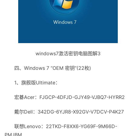
windows7激活密钥电脑图解3
四、Windows 7 “OEM 密钥”(22枚)
1、旗舰版Ultimate：
宏碁Acer：FJGCP-4DFJD-GJY49-VJBQ7-HYRR2
戴尔Dell：342DG-6YJR8-X92GV-V7DCV-P4K27
联想Lenovo：22TKD-F8XX6-YG69F-9M66D-
PMJBM