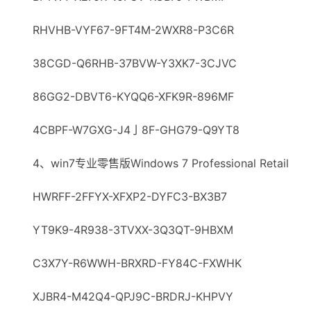
RHVHB-VYF67-9FT4M-2WXR8-P3C6R
38CGD-Q6RHB-37BVW-Y3XK7-3CJVC
86GG2-DBVT6-KYQQ6-XFK9R-896MF
4CBPF-W7GXG-J4亅8F-GHG79-Q9YT8
4、win7专业零售版Windows 7 Professional Retail
HWRFF-2FFYX-XFXP2-DYFC3-BX3B7
YT9K9-4R938-3TVXX-3Q3QT-9HBXM
C3X7Y-R6WWH-BRXRD-FY84C-FXWHK
XJBR4-M42Q4-QPJ9C-BRDRJ-KHPVY