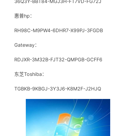
36Q3Y-BBT84-MGJ3H-FT7VD-FG72J
惠普hp：
RH98C-M9PW4-6DHR7-X99PJ-3FGDB
Gateway：
RDJXR-3M32B-FJT32-QMPGB-GCFF6
东芝Toshiba：
TGBKB-9KBGJ-3Y3J6-K8M2F-J2HJQ