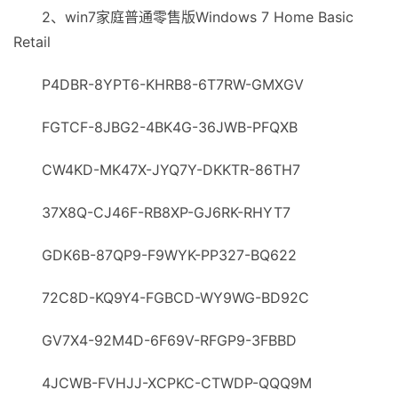
2、win7家庭普通零售版Windows 7 Home Basic
Retail
P4DBR-8YPT6-KHRB8-6T7RW-GMXGV
FGTCF-8JBG2-4BK4G-36JWB-PFQXB
CW4KD-MK47X-JYQ7Y-DKKTR-86TH7
37X8Q-CJ46F-RB8XP-GJ6RK-RHYT7
GDK6B-87QP9-F9WYK-PP327-BQ622
72C8D-KQ9Y4-FGBCD-WY9WG-BD92C
GV7X4-92M4D-6F69V-RFGP9-3FBBD
4JCWB-FVHJJ-XCPKC-CТWDP-QQQ9M