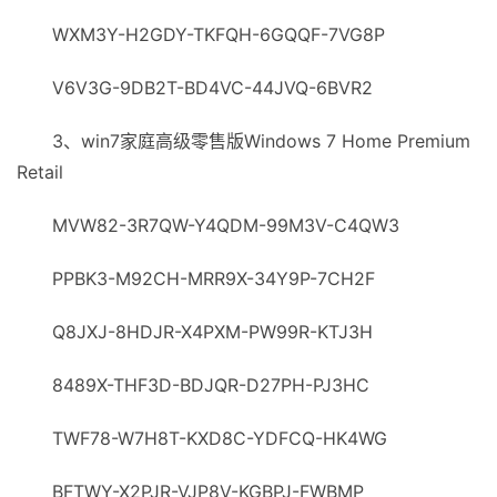
WXM3Y-H2GDY-TKFQH-6GQQF-7VG8P
V6V3G-9DB2T-BD4VC-44JVQ-6BVR2
3、win7家庭高级零售版Windows 7 Home Premium
Retail
MVW82-3R7QW-Y4QDM-99M3V-C4QW3
PPBK3-M92CH-MRR9X-34Y9P-7CH2F
Q8JXJ-8HDJR-X4РXM-PW99R-KTJ3H
8489X-THF3D-BDJQR-D27PH-PJ3HC
ТWF78-W7H8T-KXD8C-YDFCQ-HK4WG
BFТWY-X2PJR-VJP8V-KGBPJ-FWBMP