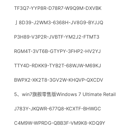
TF3Q7-YYP8R-D78R7-W9Q9M-DXVBK
亅8D39-J2WM3-6368H-JV8G9-BYJJQ
P3H89-V3Р2R-JVBTF-YM2J2-FTMT3
RGM4T-3VT6B-GTYPY-3FHP2-HV2YJ
TTY4D-RDKK9-TYB2T-68WJW-M69КJ
BWPX2-XK2T8-3GV2W-KHQVP-QXCDV
5、win7旗舰零售版Windows 7 Ultimate Retail
J783Y-JKQWR-677Q8-KCXTF-BHWGC
C4M9W-WPRDG-QBB3F-VM9K8-KDQ9Y