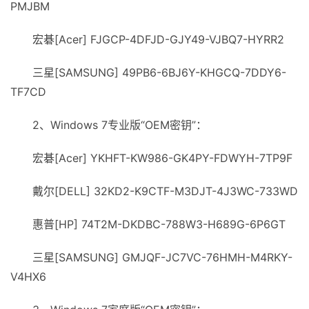
PMJBM
宏碁[Acer] FJGCP-4DFJD-GJY49-VJBQ7-HYRR2
三星[SAMSUNG] 49PB6-6ВJ6Y-KHGCQ-7DDY6-
TF7CD
2、Windows 7专业版“OEM密钥”：
宏碁[Acer] YKHFT-KW986-GK4РY-FDWYH-7TP9F
戴尔[DELL] 32KD2-K9CTF-M3DJT-4J3WC-733WD
惠普[HP] 74T2M-DKDBC-788W3-H689G-6P6GT
三星[SAMSUNG] GMJQF-JC7VC-76HMH-M4RKY-
V4HX6