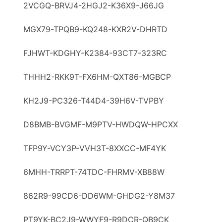
2VCGQ-BRVJ4-2HGJ2-K36X9-J66JG
MGX79-TPQB9-KQ248-KXR2V-DHRTD
FJHWT-KDGHY-K2384-93CT7-323RC
THHH2-RKK9T-FX6HM-QXT86-MGBCP
KH2J9-PC326-T44D4-39H6V-TVPBY
D8BMB-BVGMF-M9PTV-HWDQW-HPCXX
TFP9Y-VCY3Р-VVH3T-8XXCC-MF4YK
6MHH-TRRPT-74TDC-FHRMV-XB88W
862R9-99CD6-DD6WM-GHDG2-Y8M37
PT9YK-BC2J9-WWYF9-R9DCR-QB9CK