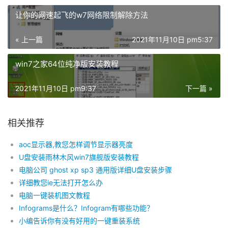
让你的网速起飞的w7网络限制解除方法
« 上一篇
2021年11月10日 pm5:37
win7之家64位纯净版安装教程
2021年11月10日 pm9:37
下一篇 »
相关推荐
aoc显示器,教您怎样调节显示器亮度
U盘安装雨林木风win7旗舰版安装教程
电脑公司 ghost xp sp3 通用版详细U盘安装步骤
详细教您ie无法打开怎么办
电脑一键装机图文教程
Infograms是什么？Infogram有哪些功能？
小编告诉你有没有好用的一键重装系统