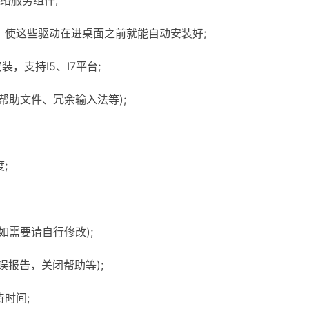
络服务组件;
使这些驱动在进桌面之前就能自动安装好;
装，支持I5、I7平台;
助文件、冗余输入法等);
;
需要请自行修改);
报告，关闭帮助等);
时间;