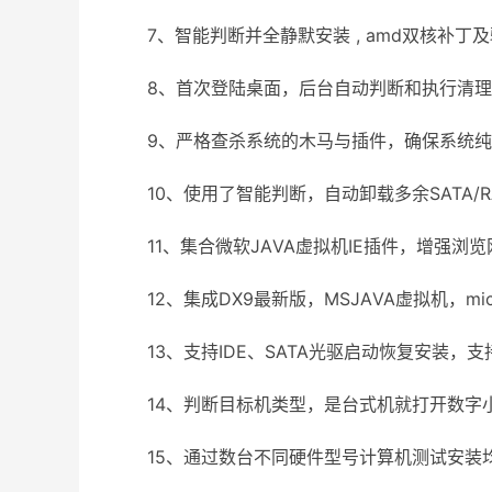
7、智能判断并全静默安装 , amd双核补丁及
8、首次登陆桌面，后台自动判断和执行清理目
9、严格查杀系统的木马与插件，确保系统纯
10、使用了智能判断，自动卸载多余SATA/RAI
11、集合微软JАVA虚拟机IE插件，增强浏览网
12、集成DX9最新版，MSJАVA虚拟机，micros
13、支持IDE、SATA光驱启动恢复安装，支持
14、判断目标机类型，是台式机就打开数字小
15、通过数台不同硬件型号计算机测试安装均