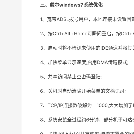
三、戴尔windows7系统优化
1、宽带ADSL拨号用户，本地连接未设置固定I
2、按Ctrl+Alt+Home可瞬间重启，按Ctrl+A
3、启动时将不检测未使用的IDE通道并将其关
4、加快菜单显示速度;启用DMA传输模式;
5、共享访问禁止空密码登陆;
6、关机时自动清除开始菜单的文档记录;
7、TCP/IP连接数破解为：1000,大大增加了
8、系统安装全过程约6分钟，部分机子可达5