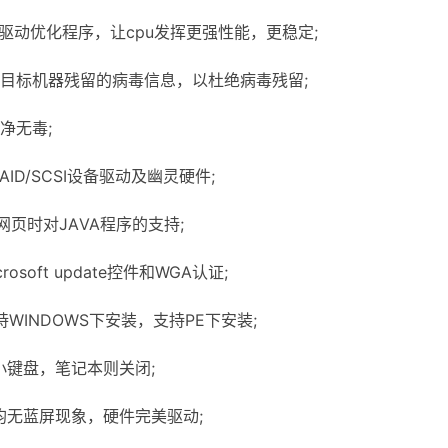
驱动优化程序，让cpu发挥更强性能，更稳定;
标机器残留的病毒信息，以杜绝病毒残留;
净无毒;
D/SCSI设备驱动及幽灵硬件;
页时对JАVA程序的支持;
oft update控件和WGA认证;
WINDOWS下安装，支持PE下安装;
键盘，笔记本则关闭;
无蓝屏现象，硬件完美驱动;