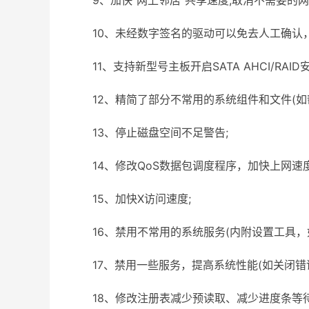
9、加快“网上邻居”共享速度;取消不需要的网
10、未经数字签名的驱动可以免去人工确认，
11、支持新型号主板开启SATA AHCI/RAID安
12、精简了部分不常用的系统组件和文件(如帮
13、停止磁盘空间不足警告;
14、修改QoS数据包调度程序，加快上网速度
15、加快X访问速度;
16、禁用不常用的系统服务(内附设置工具，如
17、禁用一些服务，提高系统性能(如关闭错误
18、修改注册表减少预读取、减少进度条等待