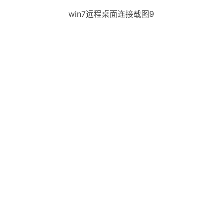
win7远程桌面连接载图9
慢慢等待，然后连接上，要提示输入密码的，输入密码
后就可以远程了，这是远程桌面而已，所以壁纸不显示的。