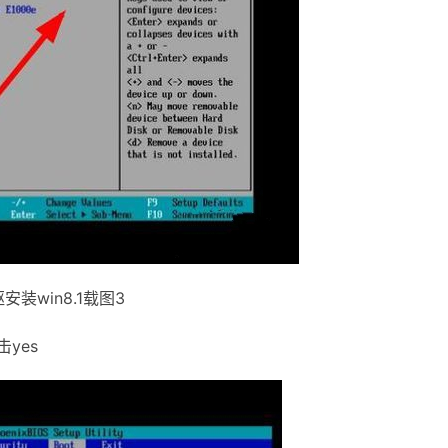
安装win8.1载图3
yes