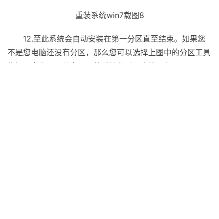
重装系统win7载图8
12.至此系统会自动安装在第一分区直至结束。如果您
不是您电脑还没有分区，那么您可以选择上图中的分区工具
先把硬盘分区，分完区再将系统装到硬盘第一分区。
13.以上是以电脑公司ghost win7系统其中一个版本作
为系统映像进行演示，另外不同电脑的BIOS不完全一样，
不过这些设置都大同小异，您可以根据自己的电脑BIOS和
所刻录的系统映像灵活安装系统win7。